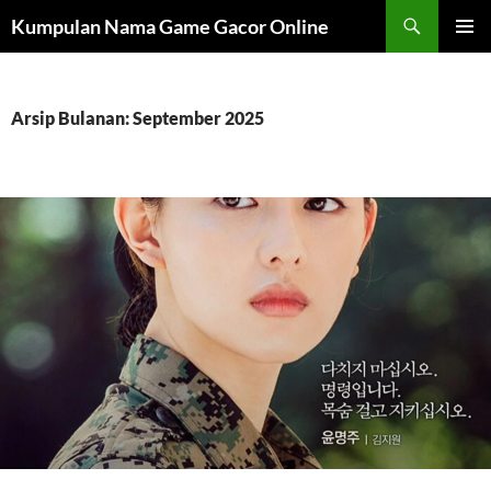
Langsung
Cari
Kumpulan Nama Game Gacor Online
ke
MENU
isi
UTAMA
Arsip Bulanan: September 2025