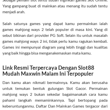
Yang gampang buat di mainkan atau menang itu sudah tentu
menjadi arah.
Salah satunya games yang dapat kamu permainkan ialah
games mahjong ways 2 telah populer di masa kini. Yang di
sebut bikinan dari provider PG Soft. Selain itu untuk masalah
games mahjong ways 2 ini, tidak perlu kamu ragukan kembali.
Games ini mempunyai diagram yang lebih tinggi dan kualitas
yang baik hingga bisa menganakemaskan mata kamu.
Link Resmi Terpercaya Dengan Slot88
Mudah Maxwin Malam Ini Terpopuler
Dan kamu akan nikmati bermainnya. Kamu akan berusaha
untuk temukan bentuk gulungan Slot Gacor. Permainan
mahjong ways 2 bukan sekedar bagaimanakah cara kamu
pahami langkah memaminkannya. Tapi bertopang pada
keberuntunganmu. Daftar Dan Mainkan Games tergacor dari