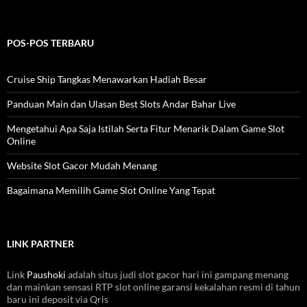
POS-POS TERBARU
Cruise Ship Tangkas Menawarkan Hadiah Besar
Panduan Main dan Ulasan Best Slots Andar Bahar Live
Mengetahui Apa Saja Istilah Serta Fitur Menarik Dalam Game Slot
Online
Website Slot Gacor Mudah Menang
Bagaimana Memilih Game Slot Online Yang Tepat
LINK PARTNER
Link
Paushoki
adalah situs judi slot gacor hari ini gampang menang
dan mainkan sensasi RTP slot online garansi kekalahan resmi di tahun
baru ini deposit via Qris