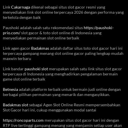
Link
Cakarnaga
dikenal sebagai situs slot gacor resmi yang
menyediakan link slot online terpercaya 2026 dengan performa yang
terkelola dengan baik
Paushoki adalah salah satu rekomendasi situs
https://paushoki-
prio.com/
slot gacor & toto slot online di Indonesia yang
menyediakan permainan slot online terbaik
Link agen gacor
Badakmas
adalah daftar situs toto slot gacor hari ini
terpercaya gampang menang slot online gacor paling lengkap mudah
maxwin terbaru
Link bandar
paushoki slot
merupakan salah satu link situs slot gacor
terpercaya di Indonesia yang menghadirkan pengalaman bermain
game slot online terbaik
Betnesia
adalah platform terbaik untuk bermain judi online dengan
berbagai pilihan permainan yang menarik dan mengasyikkan.
Badakmas slot
sebagai Agen Slot Online Resmi mempersembahkan
Slot Gacor hari ini, cukup menggunakan modal santai
https://roncoparts.com
merupakan situs slot gacor hari ini dengan
RTP live tertinggi gampang menang yang menjamin setiap user akan