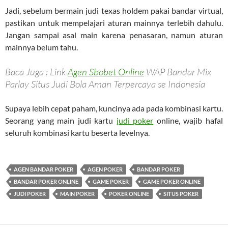
Jadi, sebelum bermain judi texas holdem pakai bandar virtual,
pastikan untuk mempelajari aturan mainnya terlebih dahulu.
Jangan sampai asal main karena penasaran, namun aturan
mainnya belum tahu.
Baca Juga : Link
Agen Sbobet Online
WAP Bandar Mix
Parlay Situs Judi Bola Aman Terpercaya se Indonesia
Supaya lebih cepat paham, kuncinya ada pada kombinasi kartu.
Seorang yang main judi kartu
judi poker
online, wajib hafal
seluruh kombinasi kartu beserta levelnya.
AGEN BANDAR POKER
AGEN POKER
BANDAR POKER
BANDAR POKER ONLINE
GAME POKER
GAME POKER ONLINE
JUDI POKER
MAIN POKER
POKER ONLINE
SITUS POKER