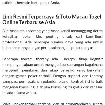
rutinitas bermain kartu poker Anda.
Link Resmi Terpercaya & Toto Macau Togel
Online Terbaru se Asia
Bila Anda atau seorang yang Anda kenali menanggung derita
ketagihan poker idn, penting untuk cari kontribusi
professional. Ada beberapa sumber daya yang ada untuk
beberapa orang dengan permasalahan judi poker uang asli.
Beberapa macam therapy ada. Therapy sikap kognitif
mempunyai tujuan untuk mengajari perseorangan bagaimana
mengganti pemikiran dan sikap beresiko yang berkaitan
dengan games poker terbaik. Dengan support dan therapy
yang pas, permasalahan pokeridn bisa di kontrol. Sisi terbaik
mengenai konseling ialah jika konseling itu gratis dan rahasia.
Ini ada selama waktu.
Walau poker terbaik terkenal dan di propagandakan secara