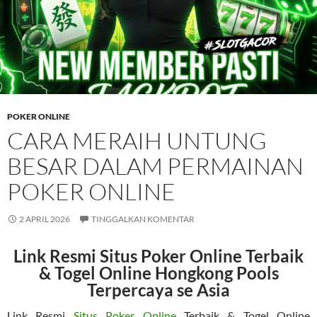
POKER ONLINE
CARA MERAIH UNTUNG
BESAR DALAM PERMAINAN
POKER ONLINE
2 APRIL 2026
TINGGALKAN KOMENTAR
Link Resmi Situs Poker Online Terbaik
& Togel Online Hongkong Pools
Terpercaya se Asia
Link Resmi
Situs Poker Online
Terbaik & Togel Online