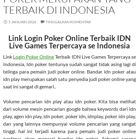
TERBAIK DI INDONESIA
5 JANUARI 2026
TINGGALKAN KOMENTAR
Link Login Poker Online Terbaik IDN
Live Games Terpercaya se Indonesia
Link
Login Poker Online
Terbaik IDN Live Games Terpercaya se
Indonesia, Idn poker tentunya sudah sangat tidak asing lagi di
telinga para pemain judi poker online. Bandar idn poker atau
idn play merupakan salah satu penyedia judi poker online yang
saat ini sangat di gemari..
Volume pencarian idn play atau idn poker. Kita bisa melihat
dari volume mesin pencarian google bahwa keywords dari idn
play, agen idn play, idn poker, poker idn, idnplay, poker idn play,
dan yang lainnya mempunyai volume pencarian yang sangat
tinggi. hal ini terjadi karena para pemain judi poker online
pastinya akan mencari bandar idn poker. Sebagai sarana