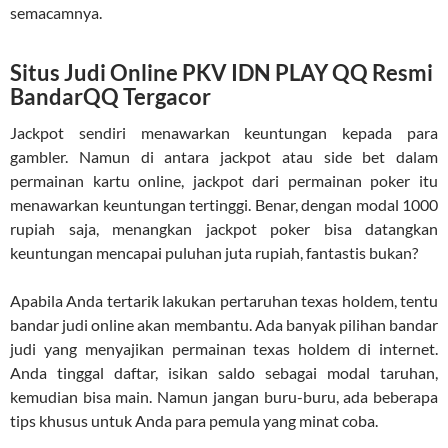
semacamnya.
Situs Judi Online PKV IDN PLAY QQ Resmi
BandarQQ Tergacor
Jackpot sendiri menawarkan keuntungan kepada para
gambler. Namun di antara jackpot atau side bet dalam
permainan kartu online, jackpot dari permainan poker itu
menawarkan keuntungan tertinggi. Benar, dengan modal 1000
rupiah saja, menangkan jackpot poker bisa datangkan
keuntungan mencapai puluhan juta rupiah, fantastis bukan?
Apabila Anda tertarik lakukan pertaruhan texas holdem, tentu
bandar judi online akan membantu. Ada banyak pilihan bandar
judi yang menyajikan permainan texas holdem di internet.
Anda tinggal daftar, isikan saldo sebagai modal taruhan,
kemudian bisa main. Namun jangan buru-buru, ada beberapa
tips khusus untuk Anda para pemula yang minat coba.