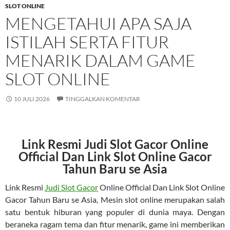
SLOT ONLINE
MENGETAHUI APA SAJA
ISTILAH SERTA FITUR
MENARIK DALAM GAME
SLOT ONLINE
10 JULI 2026
TINGGALKAN KOMENTAR
Link Resmi Judi Slot Gacor Online
Official Dan Link Slot Online Gacor
Tahun Baru se Asia
Link Resmi
Judi Slot Gacor
Online Official Dan Link Slot Online
Gacor Tahun Baru se Asia, Mesin slot online merupakan salah
satu bentuk hiburan yang populer di dunia maya. Dengan
beraneka ragam tema dan fitur menarik, game ini memberikan