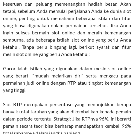
keseruan dan peluang memenangkan hadiah besar. Akan
tetapi, sebelum Anda memulai perjalanan Anda ke dunia slot
online, penting untuk memahami beberapa istilah dan fitur
yang biasa digunakan dalam permainan tersebut. Jika Anda
ingin sukses bermain slot online dan meraih kemenangan
sempurna, ada beberapa istilah slot online yang perlu Anda
ketahui. Tanpa perlu bingung lagi, berikut syarat dan fitur
mesin slot online yang perlu Anda ketahui:
Gacor ialah istilah yang digunakan dalam mesin slot online
yang berarti “mudah melarikan diri” serta mengacu pada
permainan judi online dengan RTP atau tingkat kemenangan
yang tinggi.
Slot RTP merupakan persentase yang menunjukkan berapa
banyak total taruhan yang akan dikembalikan kepada pemain
dalam periode tertentu. Strategi: Jika RTPnya 96%, ini berarti
pemain secara teori bisa berharap mendapatkan kembali 96%
total sahamnya dalam jangka panjang.