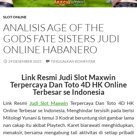
SLOT ONLINE
ANALISIS AGE OF THE
GODS FATE SISTERS JUDI
ONLINE HABANERO
29 DESEMBER 2025
TINGGALKAN KOMENTAR
Link Resmi Judi Slot Maxwin
Terpercaya Dan Toto 4D HK Online
Terbesar se Indonesia
Link Resmi
Judi Slot Maxwin
Terpercaya Dan Toto 4D HK
Online Terbesar se Indonesia, Menghindar tersisih pada berisi
Mitologi Yunani & temui 3 Kodrat beruntung slot gambar lama
nan cakap itu akibat Playtech. Karet biarawati menghidupkan,
menaksir, bersama mengabung tali aktivitas di setiap pribadi