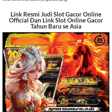
Link Resmi Judi Slot Gacor Online
Official Dan Link Slot Online Gacor
Tahun Baru se Asia