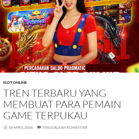
SLOT ONLINE
TREN TERBARU YANG
MEMBUAT PARA PEMAIN
GAME TERPUKAU
18 APRIL 2026
TINGGALKAN KOMENTAR