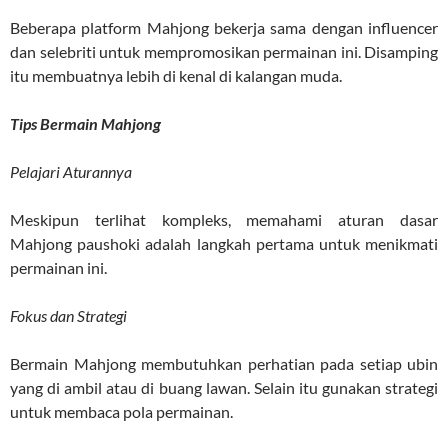
Beberapa platform Mahjong bekerja sama dengan influencer
dan selebriti untuk mempromosikan permainan ini. Disamping
itu membuatnya lebih di kenal di kalangan muda.
Tips Bermain Mahjong
Pelajari Aturannya
Meskipun terlihat kompleks, memahami aturan dasar
Mahjong paushoki adalah langkah pertama untuk menikmati
permainan ini.
Fokus dan Strategi
Bermain Mahjong membutuhkan perhatian pada setiap ubin
yang di ambil atau di buang lawan. Selain itu gunakan strategi
untuk membaca pola permainan.