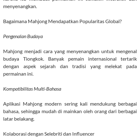
menyenangkan.
Bagaimana Mahjong Mendapatkan Popularitas Global?
Pengenalan Budaya
Mahjong menjadi cara yang menyenangkan untuk mengenal
budaya Tiongkok. Banyak pemain internasional tertarik
dengan aspek sejarah dan tradisi yang melekat pada
permainan ini.
Kompatibilitas Multi-Bahasa
Aplikasi Mahjong modern sering kali mendukung berbagai
bahasa, sehingga mudah di mainkan oleh orang dari berbagai
latar belakang.
Kolaborasi dengan Selebriti dan Influencer