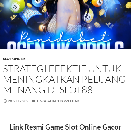
SLOT ONLINE
STRATEGI EFEKTIF UNTUK
MENINGKATKAN PELUANG
MENANG DI SLOT88
20 MEI 2026
TINGGALKAN KOMENTAR
Link Resmi Game Slot Online Gacor