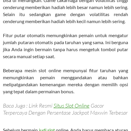
bisa di menangkan. Game cakarnaga dengan volatilitas tinggi
cenderung memberikan hadiah lebih besar namun lebih sering.
Selain itu sedangkan game dengan volatilitas rendah
cenderung memberikan hadiah lebih kecil namun lebih sering.
Fitur putar otomatis memungkinkan pemain untuk mengatur
jumlah putaran otomatis pada taruhan yang sama. Ini berguna
jika Anda ingin bermain tanpa harus mengetuk tombol putar
secara manual setiap saat.
Beberapa mesin slot online mempunyai fitur taruhan yang
memungkinkan pemain menggandakan atau bahkan
melipatgandakan kemenangan mereka dengan memilih opsi
yang tepat dalam permainan bonus.
Baca Juga : Link Resmi
Situs Slot Online
Gacor
Terpercaya Dengan Persentase Jackpot Maxwin Terbesar
Sebelum bermain
judi slot
online, Anda harus membaca aturan