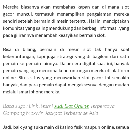
Mereka biasanya akan membahas kapan dan di mana slot
gacor muncul, termasuk menampilkan pengalaman mereka
sendiri setelah bermain di mesin tertentu. Hal ini menciptakan
komunitas yang saling mendukung dan berbagi informasi, yang
pada gilirannya menambah keasyikan bermain slot.
Bisa di bilang, bermain di mesin slot tak hanya soal
keberuntungan, tapi juga strategi yang di bagikan dari satu
pemain ke pemain lainnya. Dalam era digital saat ini, banyak
pemain yang juga mencoba keberuntungan mereka di platform
online. Situs-situs yang menawarkan slot gacor ini semakin
banyak, dan para pemain dapat mengaksesnya dengan mudah
melalui smartphone mereka.
Baca Juga : Link Resmi
Judi Slot Online
Terpercaya
Gampang Maxwin Jackpot Terbesar se Asia
Jadi, baik yang suka main di kasino fisik maupun online, semua