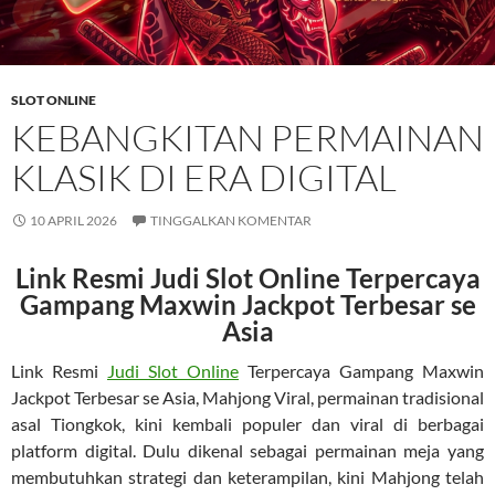
SLOT ONLINE
KEBANGKITAN PERMAINAN
KLASIK DI ERA DIGITAL
10 APRIL 2026
TINGGALKAN KOMENTAR
Link Resmi Judi Slot Online Terpercaya
Gampang Maxwin Jackpot Terbesar se
Asia
Link Resmi
Judi Slot Online
Terpercaya Gampang Maxwin
Jackpot Terbesar se Asia, Mahjong Viral, permainan tradisional
asal Tiongkok, kini kembali populer dan viral di berbagai
platform digital. Dulu dikenal sebagai permainan meja yang
membutuhkan strategi dan keterampilan, kini Mahjong telah