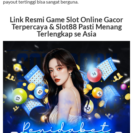
payout tertinggi bisa sangat berguna.
Link Resmi Game Slot Online Gacor
Terpercaya & Slot88 Pasti Menang
Terlengkap se Asia