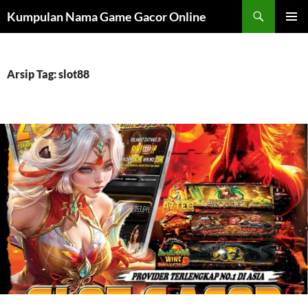
Langsung
Cari
Kumpulan Nama Game Gacor Online
ke
MENU
isi
UTAMA
Arsip Tag: slot88