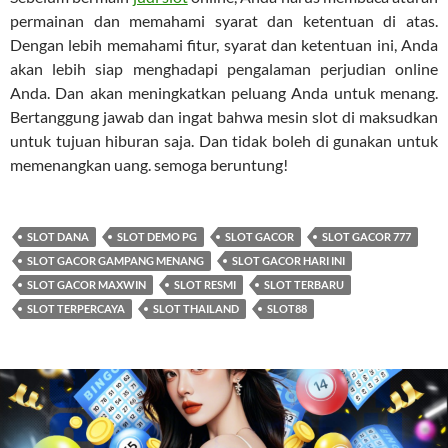
permainan dan memahami syarat dan ketentuan di atas.
Dengan lebih memahami fitur, syarat dan ketentuan ini, Anda
akan lebih siap menghadapi pengalaman perjudian online
Anda. Dan akan meningkatkan peluang Anda untuk menang.
Bertanggung jawab dan ingat bahwa mesin slot di maksudkan
untuk tujuan hiburan saja. Dan tidak boleh di gunakan untuk
memenangkan uang. semoga beruntung!
SLOT DANA
SLOT DEMO PG
SLOT GACOR
SLOT GACOR 777
SLOT GACOR GAMPANG MENANG
SLOT GACOR HARI INI
SLOT GACOR MAXWIN
SLOT RESMI
SLOT TERBARU
SLOT TERPERCAYA
SLOT THAILAND
SLOT88