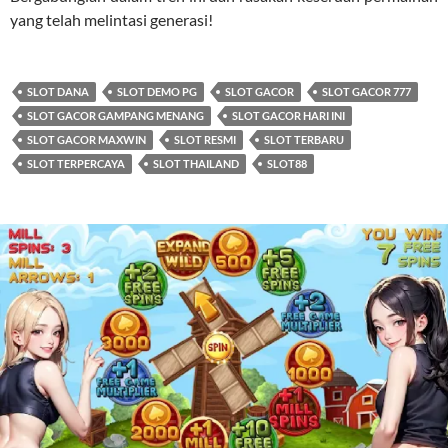
yang telah melintasi generasi!
SLOT DANA
SLOT DEMO PG
SLOT GACOR
SLOT GACOR 777
SLOT GACOR GAMPANG MENANG
SLOT GACOR HARI INI
SLOT GACOR MAXWIN
SLOT RESMI
SLOT TERBARU
SLOT TERPERCAYA
SLOT THAILAND
SLOT88