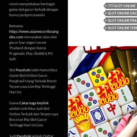
resmi menyediakan berbagai
777 SLOT ONLINE
game slot gacor terbaik dengan
SLOT ONLINE GA
bonus jackpot maxwin
SLOT ONLINE PR
Betnesia
SLOT ONLINE TER
https://www.asianescortlosang
eles.com
merupakan situs slot
gacor luar negeri server
Thailand dengan lisensi
Pragmatic Play, Slot88 & PG
Soft.
Slot
Paushoki
ialah Nama Situs
Game Slot Online Gacor
Penghasil Uang Terbaik Resmi
Terpercaya Live Rtp Tertinggi
Hari Ini.
Game
Cakarnaga heylink
adalah Link Situs Judi Slot
Online Terbaik dan Terpercaya
Bocoran Rtp Slot Gacor
Tertinggi Hari Ini Live.
Judi
Paushoki
adalah Daftar