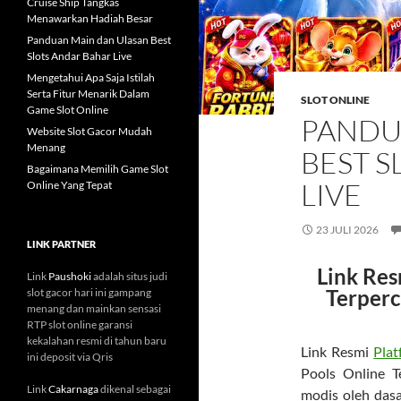
Cruise Ship Tangkas
Menawarkan Hadiah Besar
Panduan Main dan Ulasan Best
Slots Andar Bahar Live
Mengetahui Apa Saja Istilah
Serta Fitur Menarik Dalam
SLOT ONLINE
Game Slot Online
PANDU
Website Slot Gacor Mudah
Menang
BEST S
Bagaimana Memilih Game Slot
LIVE
Online Yang Tepat
23 JULI 2026
LINK PARTNER
Link Res
Link
Paushoki
adalah situs judi
Terperc
slot gacor hari ini gampang
menang dan mainkan sensasi
RTP slot online garansi
kekalahan resmi di tahun baru
Link Resmi
Plat
ini deposit via Qris
Pools Online T
Link
Cakarnaga
dikenal sebagai
modis oleh dasa