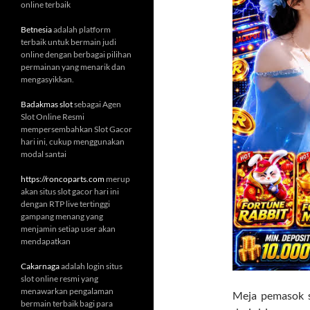
online terbaik
Betnesia
adalah platform
terbaik untuk bermain judi
online dengan berbagai pilihan
permainan yang menarik dan
mengasyikkan.
Badakmas slot
sebagai Agen
Slot Online Resmi
mempersembahkan Slot Gacor
hari ini, cukup menggunakan
modal santai
https://roncoparts.com
merup
akan situs slot gacor hari ini
dengan RTP live tertinggi
gampang menang yang
menjamin setiap user akan
mendapatkan
Cakarnaga
adalah login situs
slot online resmi yang
menawarkan pengalaman
Meja pemasok s
bermain terbaik bagi para