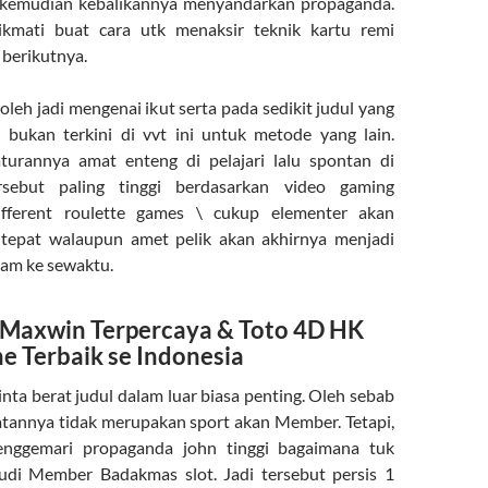
n kemudian kebalikannya menyandarkan propaganda.
kmati buat cara utk menaksir teknik kartu remi
 berikutnya.
leh jadi mengenai ikut serta pada sedikit judul yang
n bukan terkini di vvt ini untuk metode yang lain.
aturannya amat enteng di pelajari lalu spontan di
rsebut paling tinggi berdasarkan video gaming
ifferent roulette games \ cukup elementer akan
tepat walaupun amet pelik akan akhirnya menjadi
am ke sewaktu.
 Maxwin Terpercaya & Toto 4D HK
e Terbaik se Indonesia
nta berat judul dalam luar biasa penting. Oleh sebab
ihatannya tidak merupakan sport akan Member. Tetapi,
nggemari propaganda john tinggi bagaimana tuk
udi Member Badakmas slot. Jadi tersebut persis 1