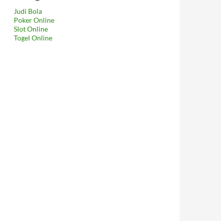
Judi Bola
Poker Online
Slot Online
Togel Online