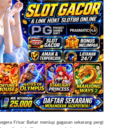
egera Frisar Bahar meniup gagasan sekarang pergi