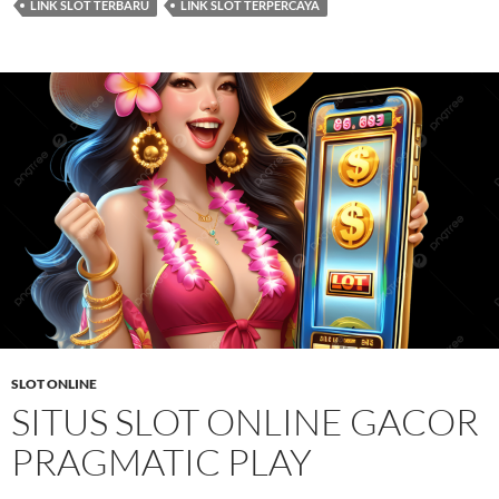
LINK SLOT TERBARU
LINK SLOT TERPERCAYA
SLOT ONLINE
SITUS SLOT ONLINE GACOR
PRAGMATIC PLAY