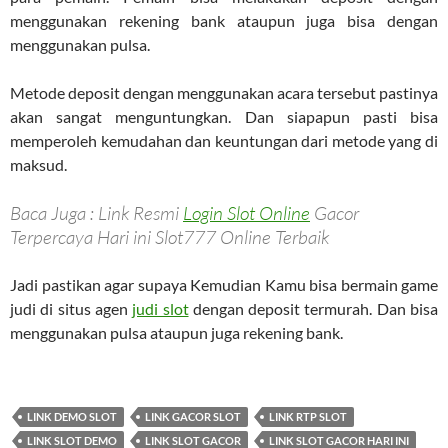
menggunakan rekening bank ataupun juga bisa dengan
menggunakan pulsa.
Metode deposit dengan menggunakan acara tersebut pastinya
akan sangat menguntungkan. Dan siapapun pasti bisa
memperoleh kemudahan dan keuntungan dari metode yang di
maksud.
Baca Juga : Link Resmi
Login Slot Online
Gacor
Terpercaya Hari ini Slot777 Online Terbaik
Jadi pastikan agar supaya Kemudian Kamu bisa bermain game
judi di situs agen
judi slot
dengan deposit termurah. Dan bisa
menggunakan pulsa ataupun juga rekening bank.
LINK DEMO SLOT
LINK GACOR SLOT
LINK RTP SLOT
LINK SLOT DEMO
LINK SLOT GACOR
LINK SLOT GACOR HARI INI