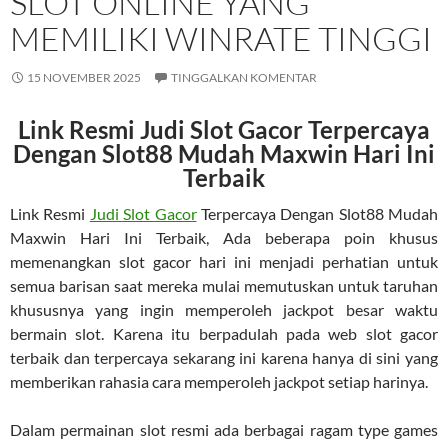
SLOT ONLINE YANG
MEMILIKI WINRATE TINGGI
15 NOVEMBER 2025
TINGGALKAN KOMENTAR
Link Resmi Judi Slot Gacor Terpercaya
Dengan Slot88 Mudah Maxwin Hari Ini
Terbaik
Link Resmi
Judi Slot Gacor
Terpercaya Dengan Slot88 Mudah
Maxwin Hari Ini Terbaik, Ada beberapa poin khusus
memenangkan slot gacor hari ini menjadi perhatian untuk
semua barisan saat mereka mulai memutuskan untuk taruhan
khususnya yang ingin memperoleh jackpot besar waktu
bermain slot. Karena itu berpadulah pada web slot gacor
terbaik dan terpercaya sekarang ini karena hanya di sini yang
memberikan rahasia cara memperoleh jackpot setiap harinya.
Dalam permainan slot resmi ada berbagai ragam type games