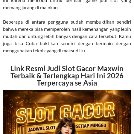
ini karena mencoba untuk bermain game judi slot yang
memang jarang di mainkan.
Beberapa di antara pengguna sudah membuktikan sendiri
bahwa mereka bisa memperoleh hasil kemenangan yang lebih
mudah dan untung lebih banyak dengan cara tersebut. Kamu
juga bisa Coba buktikan sendiri dengan bermain dengan
menggunakan teknik yang di maksud itu.
Link Resmi Judi Slot Gacor Maxwin
Terbaik & Terlengkap Hari Ini 2026
Terpercaya se Asia