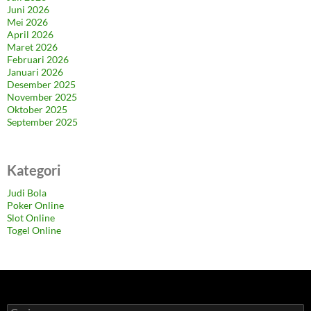
Juni 2026
Mei 2026
April 2026
Maret 2026
Februari 2026
Januari 2026
Desember 2025
November 2025
Oktober 2025
September 2025
Kategori
Judi Bola
Poker Online
Slot Online
Togel Online
C