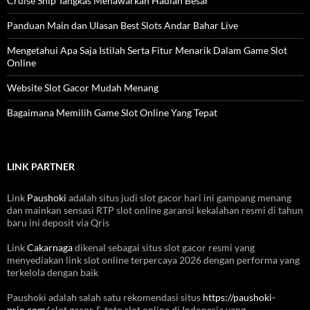
Cruise Ship Tangkas Menawarkan Hadiah Besar
Panduan Main dan Ulasan Best Slots Andar Bahar Live
Mengetahui Apa Saja Istilah Serta Fitur Menarik Dalam Game Slot
Online
Website Slot Gacor Mudah Menang
Bagaimana Memilih Game Slot Online Yang Tepat
LINK PARTNER
Link
Paushoki
adalah situs judi slot gacor hari ini gampang menang
dan mainkan sensasi RTP slot online garansi kekalahan resmi di tahun
baru ini deposit via Qris
Link
Cakarnaga
dikenal sebagai situs slot gacor resmi yang
menyediakan link slot online terpercaya 2026 dengan performa yang
terkelola dengan baik
Paushoki adalah salah satu rekomendasi situs
https://paushoki-
prio.com/
slot gacor & toto slot online di Indonesia yang