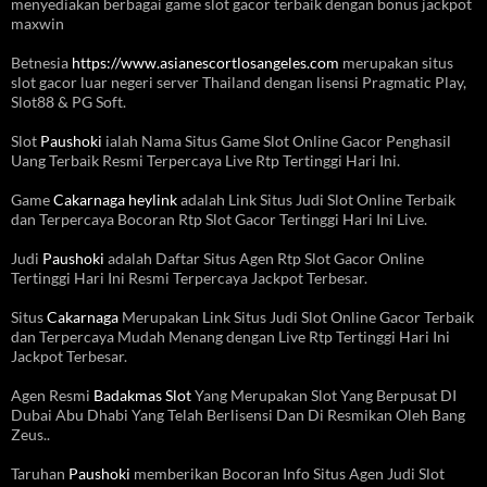
menyediakan berbagai game slot gacor terbaik dengan bonus jackpot
maxwin
Betnesia
https://www.asianescortlosangeles.com
merupakan situs
slot gacor luar negeri server Thailand dengan lisensi Pragmatic Play,
Slot88 & PG Soft.
Slot
Paushoki
ialah Nama Situs Game Slot Online Gacor Penghasil
Uang Terbaik Resmi Terpercaya Live Rtp Tertinggi Hari Ini.
Game
Cakarnaga heylink
adalah Link Situs Judi Slot Online Terbaik
dan Terpercaya Bocoran Rtp Slot Gacor Tertinggi Hari Ini Live.
Judi
Paushoki
adalah Daftar Situs Agen Rtp Slot Gacor Online
Tertinggi Hari Ini Resmi Terpercaya Jackpot Terbesar.
Situs
Cakarnaga
Merupakan Link Situs Judi Slot Online Gacor Terbaik
dan Terpercaya Mudah Menang dengan Live Rtp Tertinggi Hari Ini
Jackpot Terbesar.
Agen Resmi
Badakmas Slot
Yang Merupakan Slot Yang Berpusat DI
Dubai Abu Dhabi Yang Telah Berlisensi Dan Di Resmikan Oleh Bang
Zeus..
Taruhan
Paushoki
memberikan Bocoran Info Situs Agen Judi Slot