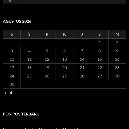
a
r
i
u
AGUSTUS 2026
n
t
S
S
R
K
J
S
M
u
k
1
2
:
3
4
5
6
7
8
9
10
11
12
13
14
15
16
17
18
19
20
21
22
23
24
25
26
27
28
29
30
31
« Jul
POS-POS TERBARU