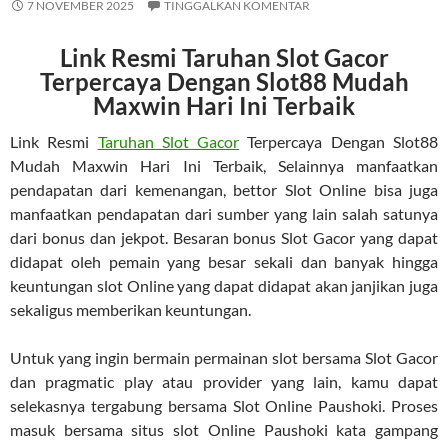
7 NOVEMBER 2025
TINGGALKAN KOMENTAR
Link Resmi Taruhan Slot Gacor
Terpercaya Dengan Slot88 Mudah
Maxwin Hari Ini Terbaik
Link Resmi
Taruhan Slot Gacor
Terpercaya Dengan Slot88
Mudah Maxwin Hari Ini Terbaik, Selainnya manfaatkan
pendapatan dari kemenangan, bettor Slot Online bisa juga
manfaatkan pendapatan dari sumber yang lain salah satunya
dari bonus dan jekpot. Besaran bonus Slot Gacor yang dapat
didapat oleh pemain yang besar sekali dan banyak hingga
keuntungan slot Online yang dapat didapat akan janjikan juga
sekaligus memberikan keuntungan.
Untuk yang ingin bermain permainan slot bersama Slot Gacor
dan pragmatic play atau provider yang lain, kamu dapat
selekasnya tergabung bersama Slot Online Paushoki. Proses
masuk bersama situs slot Online Paushoki kata gampang