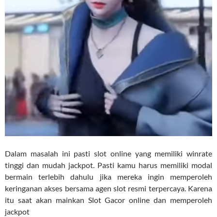
Dalam masalah ini pasti slot online yang memiliki winrate
tinggi dan mudah jackpot. Pasti kamu harus memiliki modal
bermain terlebih dahulu jika mereka ingin memperoleh
keringanan akses bersama agen slot resmi terpercaya. Karena
itu saat akan mainkan Slot Gacor online dan memperoleh
jackpot