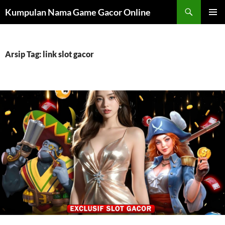
Langsung
Cari
Kumpulan Nama Game Gacor Online
ke
MENU
isi
UTAMA
Arsip Tag: link slot gacor