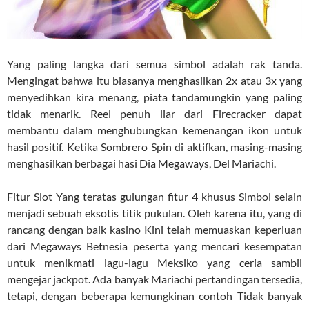
Yang paling langka dari semua simbol adalah rak tanda.
Mengingat bahwa itu biasanya menghasilkan 2x atau 3x yang
menyedihkan kira menang, piata tandamungkin yang paling
tidak menarik. Reel penuh liar dari Firecracker dapat
membantu dalam menghubungkan kemenangan ikon untuk
hasil positif. Ketika Sombrero Spin di aktifkan, masing-masing
menghasilkan berbagai hasi Dia Megaways, Del Mariachi.
Fitur Slot Yang teratas gulungan fitur 4 khusus Simbol selain
menjadi sebuah eksotis titik pukulan. Oleh karena itu, yang di
rancang dengan baik kasino Kini telah memuaskan keperluan
dari Megaways Betnesia peserta yang mencari kesempatan
untuk menikmati lagu-lagu Meksiko yang ceria sambil
mengejar jackpot. Ada banyak Mariachi pertandingan tersedia,
tetapi, dengan beberapa kemungkinan contoh Tidak banyak