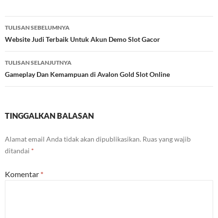
TULISAN SEBELUMNYA
Navigasi
Website Judi Terbaik Untuk Akun Demo Slot Gacor
Tulisan
TULISAN SELANJUTNYA
Gameplay Dan Kemampuan di Avalon Gold Slot Online
TINGGALKAN BALASAN
Alamat email Anda tidak akan dipublikasikan.
Ruas yang wajib
ditandai
*
Komentar
*