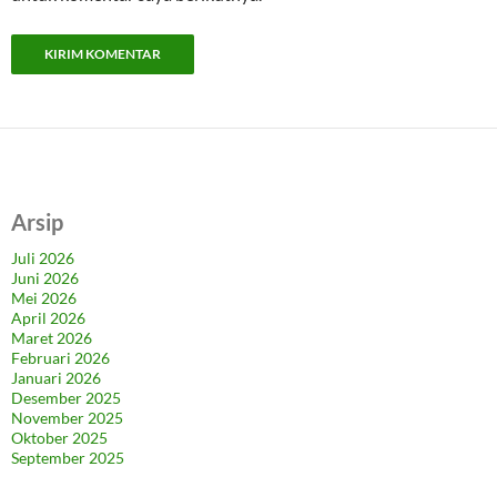
Arsip
Juli 2026
Juni 2026
Mei 2026
April 2026
Maret 2026
Februari 2026
Januari 2026
Desember 2025
November 2025
Oktober 2025
September 2025