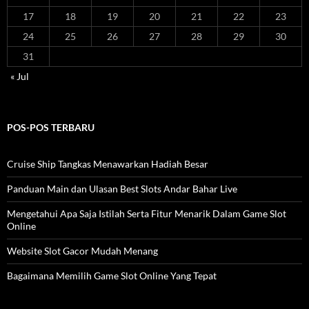
17
18
19
20
21
22
23
24
25
26
27
28
29
30
31
« Jul
POS-POS TERBARU
Cruise Ship Tangkas Menawarkan Hadiah Besar
Panduan Main dan Ulasan Best Slots Andar Bahar Live
Mengetahui Apa Saja Istilah Serta Fitur Menarik Dalam Game Slot
Online
Website Slot Gacor Mudah Menang
Bagaimana Memilih Game Slot Online Yang Tepat