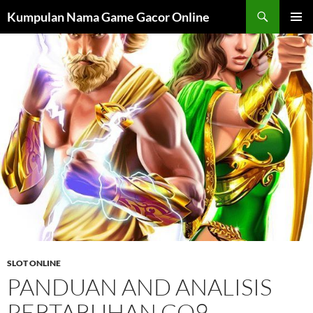
Langsung
Cari
Kumpulan Nama Game Gacor Online
ke
MENU
isi
UTAMA
SLOT ONLINE
PANDUAN AND ANALISIS
PERTARUHAN CQ9