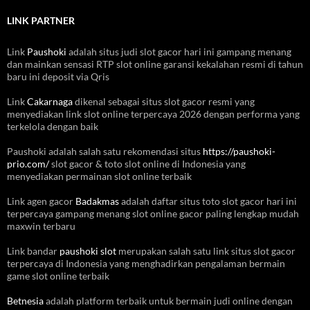
LINK PARTNER
Link
Paushoki
adalah situs judi slot gacor hari ini gampang menang
dan mainkan sensasi RTP slot online garansi kekalahan resmi di tahun
baru ini deposit via Qris
Link
Cakarnaga
dikenal sebagai situs slot gacor resmi yang
menyediakan link slot online terpercaya 2026 dengan performa yang
terkelola dengan baik
Paushoki adalah salah satu rekomendasi situs
https://paushoki-
prio.com/
slot gacor & toto slot online di Indonesia yang
menyediakan permainan slot online terbaik
Link agen gacor
Badakmas
adalah daftar situs toto slot gacor hari ini
terpercaya gampang menang slot online gacor paling lengkap mudah
maxwin terbaru
Link bandar
paushoki slot
merupakan salah satu link situs slot gacor
terpercaya di Indonesia yang menghadirkan pengalaman bermain
game slot online terbaik
Betnesia
adalah platform terbaik untuk bermain judi online dengan