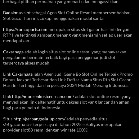
berbagai pilihan permainan yang menarik dan mengasyikkan.
Badakmas slot
sebagai Agen Slot Online Resmi mempersembahkan
Slot Gacor hari ini, cukup menggunakan modal santai
https://roncoparts.com
merupakan situs slot gacor hari ini dengan
RTP live tertinggi gampang menang yang menjamin setiap user akan
mendapatkan
Cakarnaga
adalah login situs slot online resmi yang menawarkan
pengalaman bermain terbaik bagi para penggemar judi slot
terpercaya akses mudah
Link
Cakarnaga
ialah Agen Judi Game Bo Slot Online Terbaik Promo
Bonus Jackpot Terbesar dan Link Daftar Nama Situs Rtp Slot Gacor
Hari Ini Tertinggi dan Terpercaya 2024 Mudah Menang Indonesia.
Link
http://moorenkosicecream.com/
adalah slot online resmi yang
menyediakan link alternatif untuk akses slot yang lancar dan aman
bagi para pemain di Indonesia
Situs
http://gerbangasia-up.com/
adalah penyedia situs
slot
gacor
online
terpercaya di tahun 2025 sekaligus merupakan
provider slot88 resmi dengan winrate 100%!