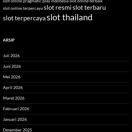
slot online pragmatic play indonesia
slot online terbaik
slot resmi
slot terbaru
slot online terpercaya
slot thailand
slot terpercaya
ARSIP
Juli 2026
Juni 2026
Mei 2026
April 2026
Maret 2026
Februari 2026
Januari 2026
Desember 2025