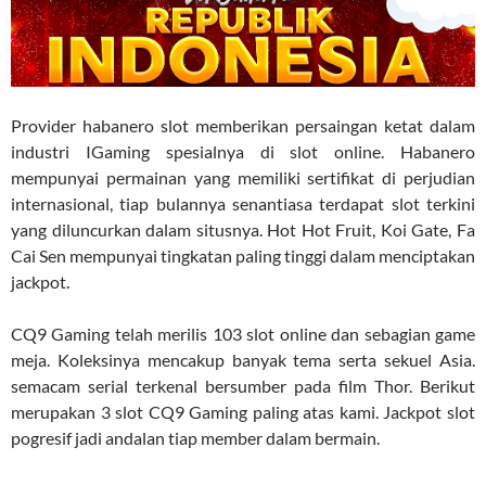
Provider habanero slot memberikan persaingan ketat dalam
industri IGaming spesialnya di slot online. Habanero
mempunyai permainan yang memiliki sertifikat di perjudian
internasional, tiap bulannya senantiasa terdapat slot terkini
yang diluncurkan dalam situsnya. Hot Hot Fruit, Koi Gate, Fa
Cai Sen mempunyai tingkatan paling tinggi dalam menciptakan
jackpot.
CQ9 Gaming telah merilis 103 slot online dan sebagian game
meja. Koleksinya mencakup banyak tema serta sekuel Asia.
semacam serial terkenal bersumber pada film Thor. Berikut
merupakan 3 slot CQ9 Gaming paling atas kami. Jackpot slot
pogresif jadi andalan tiap member dalam bermain.