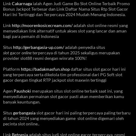
Link
Cakarnaga
ialah Agen Judi Game Bo Slot Online Terbaik Promo
Bonus Jackpot Terbesar dan Link Daftar Nama Situs Rtp Slot Gacor
Hari Ini Tertinggi dan Terpercaya 2024 Mudah Menang Indonesia.
Link
http://moorenkosicecream.com/
adalah slot online resmi yang
menyediakan link alternatif untuk akses slot yang lancar dan aman
bagi para pemain di Indonesia
Situs
http://gerbangasia-up.com/
adalah penyedia situs
slot
gacor
online
terpercaya di tahun 2025 sekaligus merupakan
provider slot88 resmi dengan winrate 100%!
Platform
https://badakmasfun.shop
daftar situs slot gacor hari ini
yang terpercaya serta dikelola tim professional dari PG Soft slot
gacor dengan tingkat RTP jackpot slot maxwin tertinggi
Agen
Paushoki
merupakan situs slot online terbaik saat ini, yang
menyediakan permainan slot gacor pasti akan memberikan kamu
banyak keuntungan.
Situs
gerbangasia
slot gacor hari ini paling terpercaya paling terbaru
di tahun 2024 yang menyediakan game slot online digemari oleh
pecinta slot online..
Link
Betnesia
adalah situs judi slot online gacor terpercaya resmi