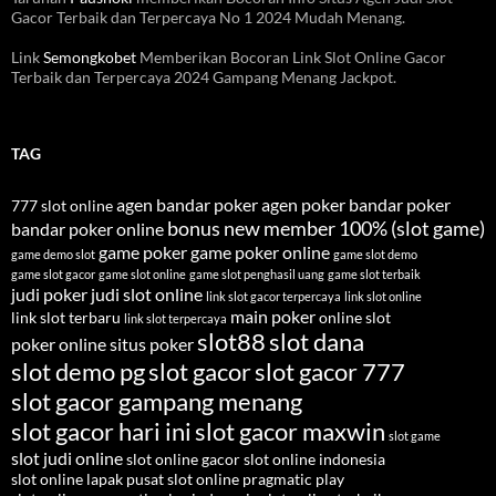
Gacor Terbaik dan Terpercaya No 1 2024 Mudah Menang.
Link
Semongkobet
Memberikan Bocoran Link Slot Online Gacor
Terbaik dan Terpercaya 2024 Gampang Menang Jackpot.
TAG
agen bandar poker
agen poker
bandar poker
777 slot online
bonus new member 100% (slot game)
bandar poker online
game poker
game poker online
game demo slot
game slot demo
game slot gacor
game slot online
game slot penghasil uang
game slot terbaik
judi poker
judi slot online
link slot gacor terpercaya
link slot online
main poker
link slot terbaru
online slot
link slot terpercaya
slot88
slot dana
poker online
situs poker
slot demo pg
slot gacor
slot gacor 777
slot gacor gampang menang
slot gacor hari ini
slot gacor maxwin
slot game
slot judi online
slot online gacor
slot online indonesia
slot online lapak pusat
slot online pragmatic play