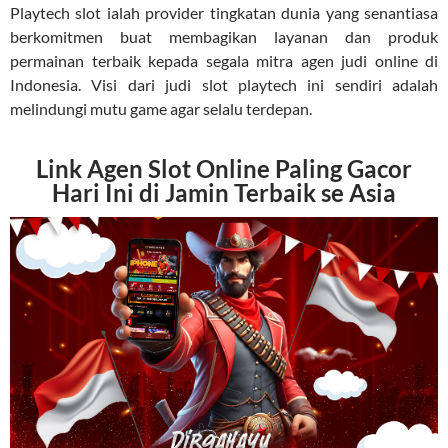
Playtech slot ialah provider tingkatan dunia yang senantiasa
berkomitmen buat membagikan layanan dan produk
permainan terbaik kepada segala mitra agen judi online di
Indonesia. Visi dari judi slot playtech ini sendiri adalah
melindungi mutu game agar selalu terdepan.
Link Agen Slot Online Paling Gacor
Hari Ini di Jamin Terbaik se Asia