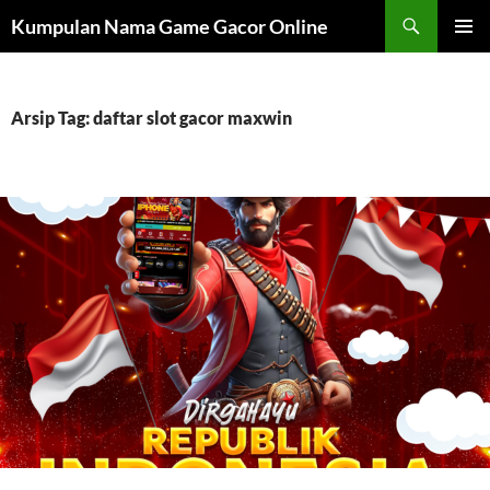
Langsung
Cari
Kumpulan Nama Game Gacor Online
ke
MENU
isi
UTAMA
Arsip Tag: daftar slot gacor maxwin