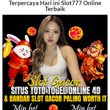
Terpercaya Hari ini Slot777 Online
Terbaik