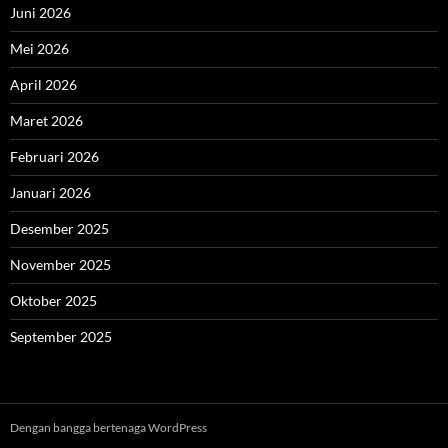
Juni 2026
Mei 2026
April 2026
Maret 2026
Februari 2026
Januari 2026
Desember 2025
November 2025
Oktober 2025
September 2025
Dengan bangga bertenaga WordPress