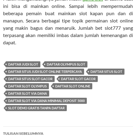
ini bisa di mainkan online. Sampai lebih mempermudah
beberapa pemain buat mainkan slot kapan pun dan di
manapun. Secara berbagai tipe topik permainan slot online
yang makin bagus dan menaruik. Jumlah bet slot777 yang
terpasang akan memiliki imbas dalam jumlah kemenangan di
dapat.
DAFTAR JUDI SLOT
DAFTAR OLYMPUS SLOT
DAFTAR SITUS JUDI SLOT ONLINE TERPERCAYA
DAFTAR SITUS SLOT
DAFTAR SITUS SLOT GACOR
DAFTAR SLOT GACOR
DAFTAR SLOT OLYMPUS
DAFTAR SLOT ONLINE
DAFTAR SLOT VIA DANA
DAFTAR SLOT VIA DANA MINIMAL DEPOSIT 5000
SLOT DEMO GRATIS TANPA DAFTAR
TULISAN SEBELUMNYA