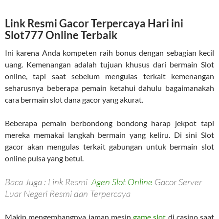
Link Resmi Gacor Terpercaya Hari ini
Slot777 Online Terbaik
Ini karena Anda kompeten raih bonus dengan sebagian kecil
uang. Kemenangan adalah tujuan khusus dari bermain Slot
online, tapi saat sebelum mengulas terkait kemenangan
seharusnya beberapa pemain ketahui dahulu bagaimanakah
cara bermain slot dana gacor yang akurat.
Beberapa pemain berbondong bondong harap jekpot tapi
mereka memakai langkah bermain yang keliru. Di sini Slot
gacor akan mengulas terkait gabungan untuk bermain slot
online pulsa yang betul.
Baca Juga : Link Resmi
Agen Slot Online
Gacor Server
Luar Negeri Resmi dan Terpercaya
Makin mengembangnya jaman mesin
game slot
di casino saat