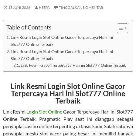
13 JUNI 2026
HESPA
TINGGALKAN KOMENTAR
Table of Contents
Link Resmi Login Slot Online Gacor Terpercaya Hari ini
Slot777 Online Terbaik
Link Resmi Login Slot Online Gacor Terpercaya Hari ini
Slot777 Online Terbaik
Link Resmi Gacor Terpercaya Hari ini Slot777 Online Terbaik
Link Resmi Login Slot Online Gacor
Terpercaya Hari ini Slot777 Online
Terbaik
Link Resmi
Login Slot Online
Gacor Terpercaya Hari ini Slot777
Online Terbaik, Pragmatic Play saat ini dianggap sebagai
penyuplai casino online terpenting di basis kami. Salah satunya
penyuplai mesin slot gacor paling besar ini memiliki banyak