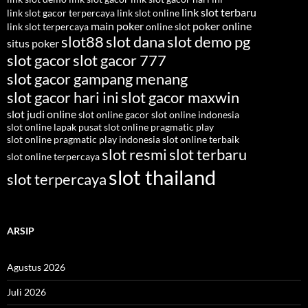
link slot terbaru
link slot gacor terpercaya
link slot online
main poker
poker online
link slot terpercaya
online slot
slot88
slot dana
slot demo pg
situs poker
slot gacor
slot gacor 777
slot gacor gampang menang
slot gacor hari ini
slot gacor maxwin
slot judi online
slot online gacor
slot online indonesia
slot online lapak pusat
slot online pragmatic play
slot online pragmatic play indonesia
slot online terbaik
slot resmi
slot terbaru
slot online terpercaya
slot thailand
slot terpercaya
ARSIP
Agustus 2026
Juli 2026