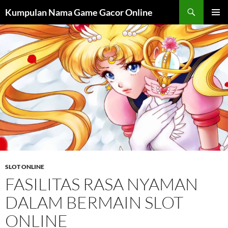
Langsung
Cari
Kumpulan Nama Game Gacor Online
ke
MENU
isi
UTAMA
SLOT ONLINE
FASILITAS RASA NYAMAN
DALAM BERMAIN SLOT
ONLINE