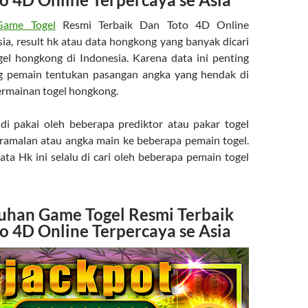
Game Togel
Resmi Terbaik Dan Toto 4D Online
sia, result hk atau data hongkong yang banyak dicari
el hongkong di Indonesia. Karena data ini penting
 pemain tentukan pasangan angka yang hendak di
ermainan togel hongkong.
di pakai oleh beberapa prediktor atau pakar togel
ramalan atau angka main ke beberapa pemain togel.
ata Hk ini selalu di cari oleh beberapa pemain togel
ruhan Game Togel Resmi Terbaik
o 4D Online Terpercaya se Asia