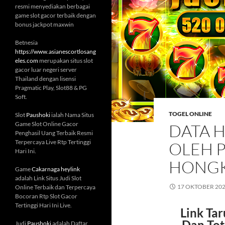
resmi menyediakan berbagai
game slot gacor terbaik dengan
bonus jackpot maxwin
Betnesia
https://www.asianescortlosang
eles.com
merupakan situs slot
gacor luar negeri server
Thailand dengan lisensi
Pragmatic Play, Slot88 & PG
Soft.
TOGEL ONLINE
Slot
Paushoki
ialah Nama Situs
Game Slot Online Gacor
DATA H
Penghasil Uang Terbaik Resmi
Terpercaya Live Rtp Tertinggi
OLEH 
Hari Ini.
HONG
Game
Cakarnaga heylink
adalah Link Situs Judi Slot
17 OKTOBER 20
Online Terbaik dan Terpercaya
Bocoran Rtp Slot Gacor
Tertinggi Hari Ini Live.
Link Ta
Dan Tot
Judi
Paushoki
adalah Daftar