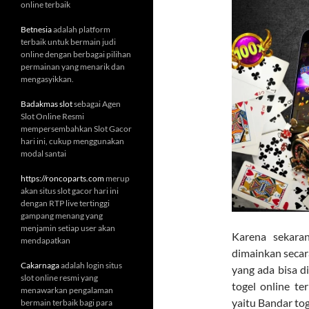
online terbaik
Betnesia
adalah platform
terbaik untuk bermain judi
online dengan berbagai pilihan
permainan yang menarik dan
mengasyikkan.
Badakmas slot
sebagai Agen
Slot Online Resmi
mempersembahkan Slot Gacor
hari ini, cukup menggunakan
modal santai
https://roncoparts.com
merup
akan situs slot gacor hari ini
dengan RTP live tertinggi
gampang menang yang
menjamin setiap user akan
Karena sekara
mendapatkan
dimainkan secar
Cakarnaga
adalah login situs
yang ada bisa d
slot online resmi yang
togel online te
menawarkan pengalaman
yaitu Bandar tog
bermain terbaik bagi para