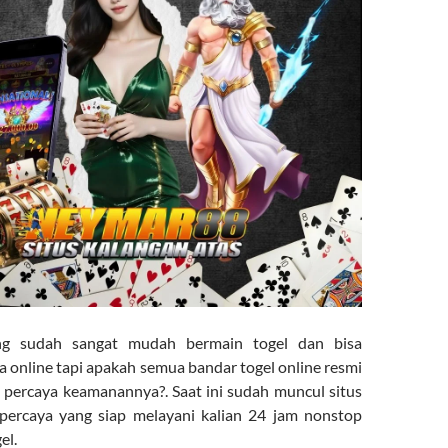
ng sudah sangat mudah bermain togel dan bisa
a online tapi apakah semua bandar togel online resmi
i percaya keamanannya?. Saat ini sudah muncul situs
rpercaya yang siap melayani kalian 24 jam nonstop
el.