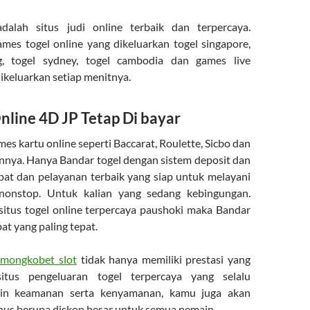
dalah situs judi online terbaik dan terpercaya.
es togel online yang dikeluarkan togel singapore,
g, togel sydney, togel cambodia dan games live
ikeluarkan setiap menitnya.
nline 4D JP Tetap Di bayar
mes kartu online seperti Baccarat, Roulette, Sicbo dan
ainnya. Hanya Bandar togel dengan sistem deposit dan
pat dan pelayanan terbaik yang siap untuk melayani
nonstop. Untuk kalian yang sedang kebingungan.
itus togel online terpercaya paushoki maka Bandar
at yang paling tepat.
emongkobet slot
tidak hanya memiliki prestasi yang
situs pengeluaran togel terpercaya yang selalu
ain keamanan serta kenyamanan, kamu juga akan
us berupa diskon besar untuk semua pemain.