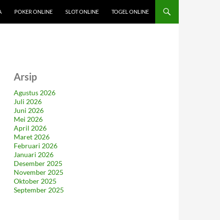
A
POKER ONLINE
SLOT ONLINE
TOGEL ONLINE
Arsip
Agustus 2026
Juli 2026
Juni 2026
Mei 2026
April 2026
Maret 2026
Februari 2026
Januari 2026
Desember 2025
November 2025
Oktober 2025
September 2025