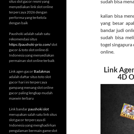
sudah bisa menan
situs slot gacor resmi yang
menyediakan link slot online
terpercaya 2026 dengan
kalian bisa me
performa yang terkelola
yang besar apab
dengan baik
bandar judi onli
Paushoki adalah salah satu
sudah bisa mel
rekomendasi situs
togel singapura 
https://paushoki-prio.com/
slot
gacor & toto slot online di
online.
Indonesia yang menyediakan
permainan slot online terbaik
Link Age
Link agen gacor
Badakmas
4D O
adalah daftar situs toto slot
gacor hari ini terpercaya
gampang menang slot online
gacor paling lengkap mudah
maxwin terbaru
Link bandar
paushoki slot
merupakan salah satu link situs
slot gacor terpercaya di
Indonesia yang menghadirkan
pengalaman bermain game slot