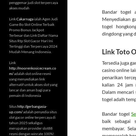
penggemar judi slot terpercaya
akses mudah
Bandar togel a
Menyediakan gam
Link
Cakarnaga
ialah Agen Judi
Game Bo Slot Online Terbaik
togel hongkon
Promo Bonus Jackpot
dingdong yang d
Terbesar dan Link Daftar Nama
Situs Rtp Slot Gacor Hari Ini
Tertinggi dan Terpercaya 2024
Link Toto O
Mudah Menang Indonesia.
Tersedia juga ga
Link
http://moorenkosicecream.co
casino online l
m/
adalah slot online resmi
penarikan terce
yang menyediakan link
kalian 24 jam 
alternatif untuk akses slot yang
lancar dan aman bagi para
Dalam mencari s
pemain di Indonesia
togel adalh temp
Situs
http://gerbangasia-
up.com/
adalah penyedia situs
Bandar togel
S
slot
gacor
online
terpercaya di
baik sebagai 
tahun 2025 sekaligus
membayar. Sel
merupakan provider slot88
resmi dengan winrate 100%!
memperoleh bon