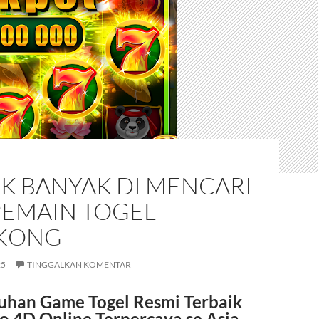
K BANYAK DI MENCARI
PEMAIN TOGEL
KONG
25
TINGGALKAN KOMENTAR
ruhan Game Togel Resmi Terbaik
o 4D Online Terpercaya se Asia