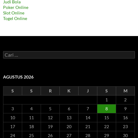
Judi Bola
Poker Online
Slot Online
Togel Online
C
a
r
i
u
AGUSTUS 2026
n
t
S
S
R
K
J
S
M
u
k
1
2
:
3
4
5
6
7
8
9
10
11
12
13
14
15
16
17
18
19
20
21
22
23
24
25
26
27
28
29
30