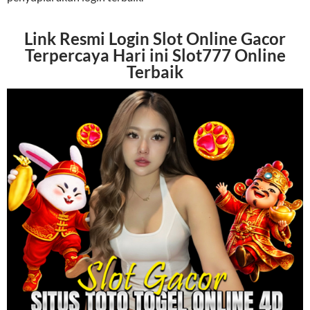
Link Resmi Login Slot Online Gacor
Terpercaya Hari ini Slot777 Online
Terbaik