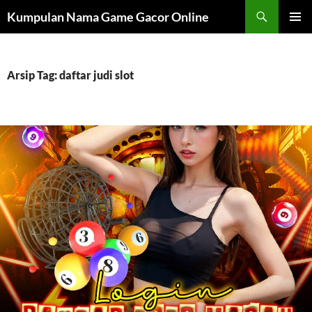
Langsung
Cari
Kumpulan Nama Game Gacor Online
ke
MENU
isi
UTAMA
Arsip Tag: daftar judi slot