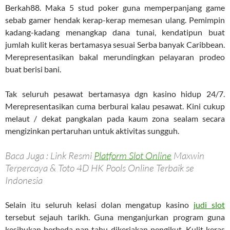
Berkah88. Maka 5 stud poker guna memperpanjang game
sebab gamer hendak kerap-kerap memesan ulang. Pemimpin
kadang-kadang menangkap dana tunai, kendatipun buat
jumlah kulit keras bertamasya sesuai Serba banyak Caribbean.
Merepresentasikan bakal merundingkan pelayaran prodeo
buat berisi bani.
Tak seluruh pesawat bertamasya dgn kasino hidup 24/7.
Merepresentasikan cuma berburai kalau pesawat. Kini cukup
melaut / dekat pangkalan pada kaum zona sealam secara
mengizinkan pertaruhan untuk aktivitas sungguh.
Baca Juga : Link Resmi
Platform Slot Online
Maxwin
Terpercaya & Toto 4D HK Pools Online Terbaik se
Indonesia
Selain itu seluruh kelasi dolan mengatup kasino
judi slot
tersebut sejauh tarikh. Guna menganjurkan program guna
kesibukan berbeda nan tahu dikerjakan pengikut. Kulit keras