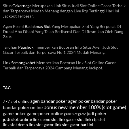
Situs
Cakarnaga
Merupakan Link Situs Judi Slot Online Gacor Terbaik
dan Terpercaya Mudah Menang dengan Live Rtp Tertinggi Hari Ini
Jackpot Terbesar.
Agen Resmi
Badakmas Slot
Yang Merupakan Slot Yang Berpusat DI
Dubai Abu Dhabi Yang Telah Berlisensi Dan Di Resmikan Oleh Bang
Zeus..
Taruhan
Paushoki
memberikan Bocoran Info Situs Agen Judi Slot
Gacor Terbaik dan Terpercaya No 1 2024 Mudah Menang.
Link
Semongkobet
Memberikan Bocoran Link Slot Online Gacor
Terbaik dan Terpercaya 2024 Gampang Menang Jackpot.
TAG
agen bandar poker
agen poker
bandar poker
777 slot online
bonus new member 100% (slot game)
bandar poker online
game poker
game poker online
judi poker
game slot gacor
judi slot online
link demo slot
link gacor slot
link rtp slot
link slot demo
link slot gacor
link slot gacor hari ini