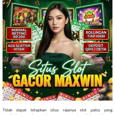
Tidak dapat tetapkan situs rajanya slot palsu yang