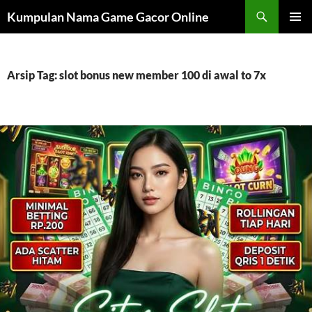
Langsung
Cari
Kumpulan Nama Game Gacor Online
ke
MENU
isi
UTAMA
Arsip Tag: slot bonus new member 100 di awal to 7x