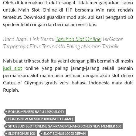
Oleh di karenakan itu kita sangat tidak menganjurkan kamu
untuk Main Slot Online di HP bersama Win rate rendah
tersebut. Download guardian mod apk, aplikasi pengganti x8
spedeer lebih ringan dan bermacam versi bhs.
Baca Juga : Link Resmi
Taruhan Slot Online
TerGacor
Terpercaya Fitur Terupdate Paling Nyaman Terbaik
Nah buat trik sesudah itu yakni dengan pilih bermain di mesin
judi slot
online yang paling jarang-jarang sekali pemain
permainkan. Slot mania bisa bermain dengan akun slot demo
Gates of Olympus gratis versi bahasa Indonesia mata duit
Rupiah.
BONUS MEMBER BARU 150% (SLOT)
BONUS NEW MEMBER 100% (SLOT GAME)
SITUS JUDI SLOT ONLINE GAMPANG MENANG BONUS NEW MEMBER 100
SLOT BONUS 100
SLOT BONUS 100 DI DEPAN