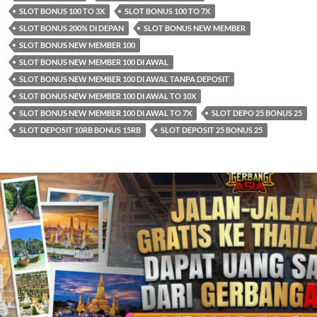
SLOT BONUS 100 TO 3X
SLOT BONUS 100 TO 7X
SLOT BONUS 200% DI DEPAN
SLOT BONUS NEW MEMBER
SLOT BONUS NEW MEMBER 100
SLOT BONUS NEW MEMBER 100 DI AWAL
SLOT BONUS NEW MEMBER 100 DI AWAL TANPA DEPOSIT
SLOT BONUS NEW MEMBER 100 DI AWAL TO 10X
SLOT BONUS NEW MEMBER 100 DI AWAL TO 7X
SLOT DEPO 25 BONUS 25
SLOT DEPOSIT 10RB BONUS 15RB
SLOT DEPOSIT 25 BONUS 25