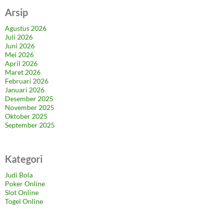
Arsip
Agustus 2026
Juli 2026
Juni 2026
Mei 2026
April 2026
Maret 2026
Februari 2026
Januari 2026
Desember 2025
November 2025
Oktober 2025
September 2025
Kategori
Judi Bola
Poker Online
Slot Online
Togel Online