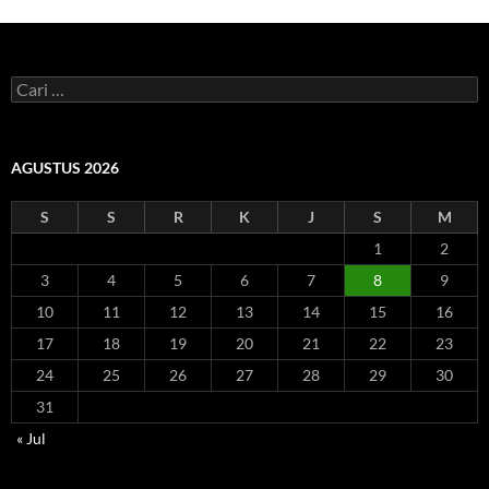
C
a
r
i
u
AGUSTUS 2026
n
t
S
S
R
K
J
S
M
u
k
1
2
:
3
4
5
6
7
8
9
10
11
12
13
14
15
16
17
18
19
20
21
22
23
24
25
26
27
28
29
30
31
« Jul