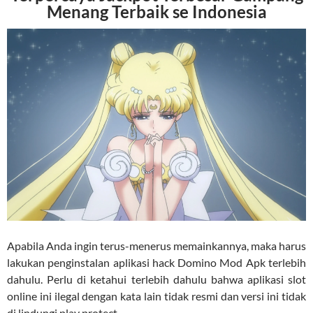
Menang Terbaik se Indonesia
Apabila Anda ingin terus-menerus memainkannya, maka harus
lakukan penginstalan aplikasi hack Domino Mod Apk terlebih
dahulu. Perlu di ketahui terlebih dahulu bahwa aplikasi slot
online ini ilegal dengan kata lain tidak resmi dan versi ini tidak
di lindungi play protect.