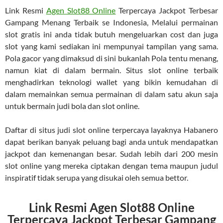
Link Resmi
Agen Slot88 Online
Terpercaya Jackpot Terbesar
Gampang Menang Terbaik se Indonesia, Melalui permainan
slot gratis ini anda tidak butuh mengeluarkan cost dan juga
slot yang kami sediakan ini mempunyai tampilan yang sama.
Pola gacor yang dimaksud di sini bukanlah Pola tentu menang,
namun kiat di dalam bermain. Situs slot online terbaik
menghadirkan teknologi wallet yang bikin kemudahan di
dalam memainkan semua permainan di dalam satu akun saja
untuk bermain judi bola dan slot online.
Daftar di situs judi slot online terpercaya layaknya Habanero
dapat berikan banyak peluang bagi anda untuk mendapatkan
jackpot dan kemenangan besar. Sudah lebih dari 200 mesin
slot online yang mereka ciptakan dengan tema maupun judul
inspiratif tidak serupa yang disukai oleh semua bettor.
Link Resmi Agen Slot88 Online
Terpercaya Jackpot Terbesar Gampang