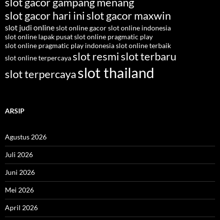
slot gacor gampang menang
slot gacor hari ini
slot gacor maxwin
slot judi online
slot online gacor
slot online indonesia
slot online lapak pusat
slot online pragmatic play
slot online pragmatic play indonesia
slot online terbaik
slot resmi
slot terbaru
slot online terpercaya
slot thailand
slot terpercaya
ARSIP
Agustus 2026
Juli 2026
Juni 2026
Mei 2026
April 2026