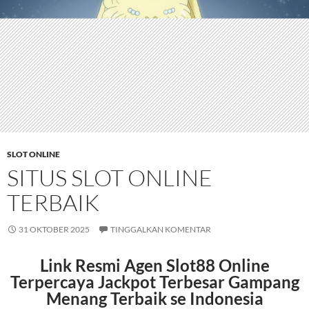
SLOT ONLINE
SITUS SLOT ONLINE
TERBAIK
31 OKTOBER 2025
TINGGALKAN KOMENTAR
Link Resmi Agen Slot88 Online
Terpercaya Jackpot Terbesar Gampang
Menang Terbaik se Indonesia