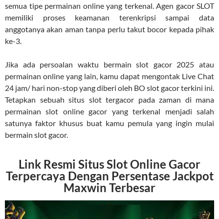
semua tipe permainan online yang terkenal. Agen gacor SLOT
memiliki proses keamanan terenkripsi sampai data
anggotanya akan aman tanpa perlu takut bocor kepada pihak
ke-3.
Jika ada persoalan waktu bermain slot gacor 2025 atau
permainan online yang lain, kamu dapat mengontak Live Chat
24 jam/ hari non-stop yang diberi oleh BO slot gacor terkini ini.
Tetapkan sebuah situs slot tergacor pada zaman di mana
permainan slot online gacor yang terkenal menjadi salah
satunya faktor khusus buat kamu pemula yang ingin mulai
bermain slot gacor.
Link Resmi Situs Slot Online Gacor
Terpercaya Dengan Persentase Jackpot
Maxwin Terbesar