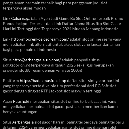
pengalaman bermain terbaik bagi para penggemar judi slot
terpercaya akses mudah
Link
Cakarnaga
ialah Agen Judi Game Bo Slot Online Terbaik Promo
Bonus Jackpot Terbesar dan Link Daftar Nama Situs Rtp Slot Gacor
Hari Ini Tertinggi dan Terpercaya 2024 Mudah Menang Indonesia.
Link
http://moorenkosicecream.com/
adalah slot online resmi yang
menyediakan link alternatif untuk akses slot yang lancar dan aman
bagi para pemain di Indonesia
Situs
http://gerbangasia-up.com/
adalah penyedia situs
slot
gacor
online
terpercaya di tahun 2025 sekaligus merupakan
provider slot88 resmi dengan winrate 100%!
Platform
https://badakmasfun.shop
daftar situs slot gacor hari ini
yang terpercaya serta dikelola tim professional dari PG Soft slot
gacor dengan tingkat RTP jackpot slot maxwin tertinggi
Agen
Paushoki
merupakan situs slot online terbaik saat ini, yang
menyediakan permainan slot gacor pasti akan memberikan kamu
banyak keuntungan.
Situs
gerbangasia
slot gacor hari ini paling terpercaya paling terbaru
di tahun 2024 yang menyediakan game slot online digemari oleh