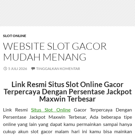
SLOT ONLINE
WEBSITE SLOT GACOR
MUDAH MENANG
5 JULI 2026
TINGGALKAN KOMENTAR
Link Resmi Situs Slot Online Gacor
Terpercaya Dengan Persentase Jackpot
Maxwin Terbesar
Link Resmi
Situs Slot Online
Gacor Terpercaya Dengan
Persentase Jackpot Maxwin Terbesar, Ada beberapa tipe
online yang lain yang dapat kamu permainkan sampai hanya
cukup akun slot gacor malam hari ini kamu bisa mainkan