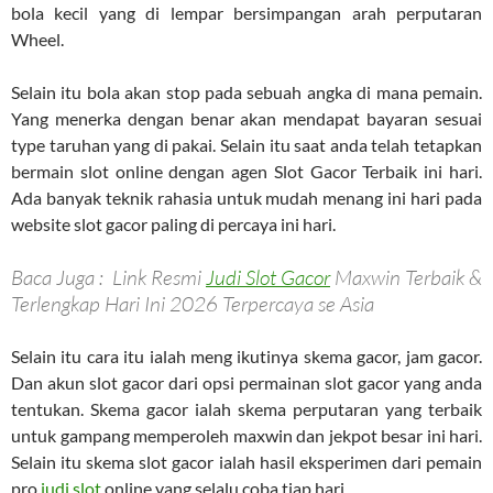
bola kecil yang di lempar bersimpangan arah perputaran
Wheel.
Selain itu bola akan stop pada sebuah angka di mana pemain.
Yang menerka dengan benar akan mendapat bayaran sesuai
type taruhan yang di pakai. Selain itu saat anda telah tetapkan
bermain slot online dengan agen Slot Gacor Terbaik ini hari.
Ada banyak teknik rahasia untuk mudah menang ini hari pada
website slot gacor paling di percaya ini hari.
Baca Juga : Link Resmi
Judi Slot Gacor
Maxwin Terbaik &
Terlengkap Hari Ini 2026 Terpercaya se Asia
Selain itu cara itu ialah meng ikutinya skema gacor, jam gacor.
Dan akun slot gacor dari opsi permainan slot gacor yang anda
tentukan. Skema gacor ialah skema perputaran yang terbaik
untuk gampang memperoleh maxwin dan jekpot besar ini hari.
Selain itu skema slot gacor ialah hasil eksperimen dari pemain
pro
judi slot
online yang selalu coba tiap hari.