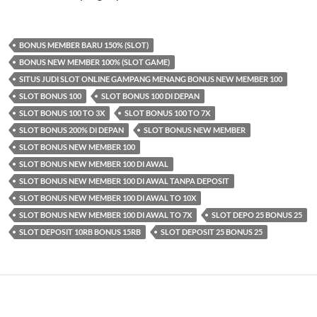
BONUS MEMBER BARU 150% (SLOT)
BONUS NEW MEMBER 100% (SLOT GAME)
SITUS JUDI SLOT ONLINE GAMPANG MENANG BONUS NEW MEMBER 100
SLOT BONUS 100
SLOT BONUS 100 DI DEPAN
SLOT BONUS 100 TO 3X
SLOT BONUS 100 TO 7X
SLOT BONUS 200% DI DEPAN
SLOT BONUS NEW MEMBER
SLOT BONUS NEW MEMBER 100
SLOT BONUS NEW MEMBER 100 DI AWAL
SLOT BONUS NEW MEMBER 100 DI AWAL TANPA DEPOSIT
SLOT BONUS NEW MEMBER 100 DI AWAL TO 10X
SLOT BONUS NEW MEMBER 100 DI AWAL TO 7X
SLOT DEPO 25 BONUS 25
SLOT DEPOSIT 10RB BONUS 15RB
SLOT DEPOSIT 25 BONUS 25