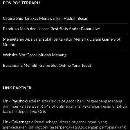
POS-POS TERBARU
Cruise Ship Tangkas Menawarkan Hadiah Besar
Panduan Main dan Ulasan Best Slots Andar Bahar Live
Mengetahui Apa Saja Istilah Serta Fitur Menarik Dalam Game Slot
Online
Website Slot Gacor Mudah Menang
Bagaimana Memilih Game Slot Online Yang Tepat
LINK PARTNER
Link
Paushoki
adalah situs judi slot gacor hari ini gampang menang
dan mainkan sensasi RTP slot online garansi kekalahan resmi di tahun
baru ini deposit via Qris
Link
Cakarnaga
dikenal sebagai situs slot gacor resmi yang
menyediakan link slot online terpercaya 2026 dengan performa yang