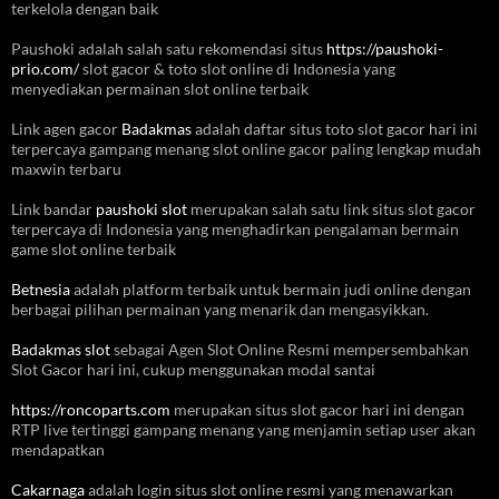
terkelola dengan baik
Paushoki adalah salah satu rekomendasi situs
https://paushoki-
prio.com/
slot gacor & toto slot online di Indonesia yang
menyediakan permainan slot online terbaik
Link agen gacor
Badakmas
adalah daftar situs toto slot gacor hari ini
terpercaya gampang menang slot online gacor paling lengkap mudah
maxwin terbaru
Link bandar
paushoki slot
merupakan salah satu link situs slot gacor
terpercaya di Indonesia yang menghadirkan pengalaman bermain
game slot online terbaik
Betnesia
adalah platform terbaik untuk bermain judi online dengan
berbagai pilihan permainan yang menarik dan mengasyikkan.
Badakmas slot
sebagai Agen Slot Online Resmi mempersembahkan
Slot Gacor hari ini, cukup menggunakan modal santai
https://roncoparts.com
merupakan situs slot gacor hari ini dengan
RTP live tertinggi gampang menang yang menjamin setiap user akan
mendapatkan
Cakarnaga
adalah login situs slot online resmi yang menawarkan