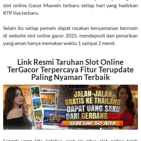
slot online Gacor Maxwin terbaru setiap hari yang hadirkan
RTP live terbaru.
Selain itu setiap pemain dapat rasakan kenyamanan bermain
di website slot online gacor 2025, mendeposit dan penarikan
yang aman hanya memakan waktu 1 sampai 2 menit.
Link Resmi Taruhan Slot Online
TerGacor Terpercaya Fitur Terupdate
Paling Nyaman Terbaik
Seperti yang kita ketahui, saat ini situs slot online telah