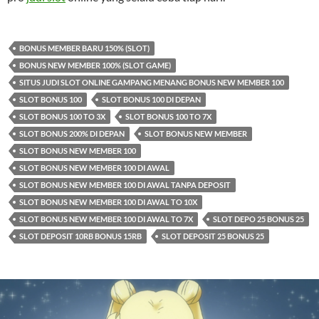
BONUS MEMBER BARU 150% (SLOT)
BONUS NEW MEMBER 100% (SLOT GAME)
SITUS JUDI SLOT ONLINE GAMPANG MENANG BONUS NEW MEMBER 100
SLOT BONUS 100
SLOT BONUS 100 DI DEPAN
SLOT BONUS 100 TO 3X
SLOT BONUS 100 TO 7X
SLOT BONUS 200% DI DEPAN
SLOT BONUS NEW MEMBER
SLOT BONUS NEW MEMBER 100
SLOT BONUS NEW MEMBER 100 DI AWAL
SLOT BONUS NEW MEMBER 100 DI AWAL TANPA DEPOSIT
SLOT BONUS NEW MEMBER 100 DI AWAL TO 10X
SLOT BONUS NEW MEMBER 100 DI AWAL TO 7X
SLOT DEPO 25 BONUS 25
SLOT DEPOSIT 10RB BONUS 15RB
SLOT DEPOSIT 25 BONUS 25